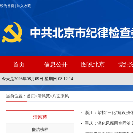
设为首页
|
加入收藏
首页
信息公开
图说北京
党纪
今天是2026年08月09日 星期日 08:12:14
当前位置：
首页
>
清风苑
>
八面来风
浙江：紧扣“三化”建设强
清风苑
重庆：深化风腐同查同治
廉洁榜样