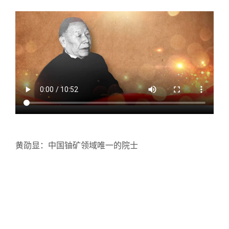
黄劭显：中国铀矿领域唯一的院士