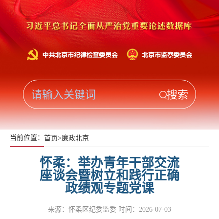
当前位置：
首页
>
廉政北京
怀柔：举办青年干部交流
座谈会暨树立和践行正确
政绩观专题党课
来源：怀柔区纪委监委
时间：2026-07-03