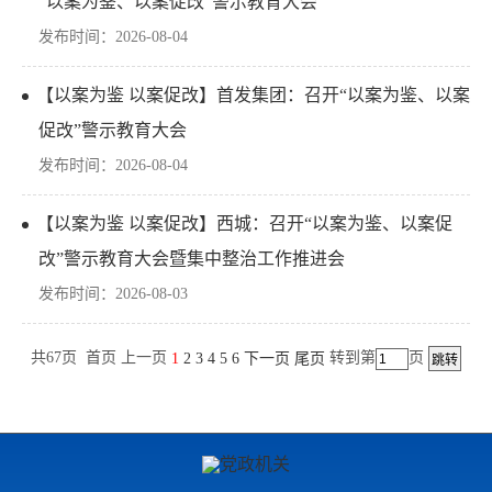
“以案为鉴、以案促改”警示教育大会
发布时间：
2026-08-04
【以案为鉴 以案促改】首发集团：召开“以案为鉴、以案
促改”警示教育大会
发布时间：
2026-08-04
【以案为鉴 以案促改】西城：召开“以案为鉴、以案促
改”警示教育大会暨集中整治工作推进会
发布时间：
2026-08-03
共67页 首页 上一页
转到第
页
1
2
3
4
5
6
下一页
尾页