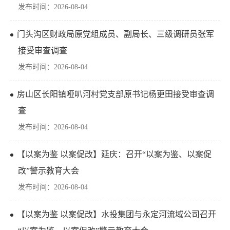
发布时间：
2026-08-04
门头沟区财政局原党组成员、副局长、三级调研员张军
接受审查调查
发布时间：
2026-08-04
房山区长阳镇哑叭河村党支部原书记杨更田接受审查调
查
发布时间：
2026-08-04
【以案为鉴 以案促改】延庆：召开“以案为鉴、以案促
改”警示教育大会
发布时间：
2026-08-04
【以案为鉴 以案促改】水投集团与永定河流域公司召开