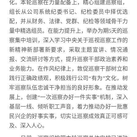
化。本轮巡察在力量配备上，精心组建巡察组，
组长从公司系统纪委书记、纪检委员中择优选
配，并从财务、法律、党群、纪检等领域骨干力
量中精选组员。在能力提升上，举办为期
5
天的巡
察集中培训，深入学习中央关于巡视巡察工作的
新精神新部署新要求，采取主题宣讲、情况通
报、交流研讨等方式，提升巡察干部政治素养和
业务能力。在作风纪律上，敦促巡察干部树立和
践行正确政绩观，积极践行公司“有为”文化，树
牢巡察队伍忠诚干净担当的良好形象。在推动发
展上，创建“一次巡察办好一件实事”机制，深入
基层一线、倾听职工声音，着力推动办好一批惠
民兴企的好事实事，切实让巡察成效真正可感可
及、深入人心。