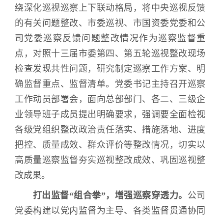
绕深化巡视巡察上下联动格局，将中央巡视反馈
的有关问题整改、市委巡视、市国资委党委和公
司党委巡察反馈问题整改情况作为巡察监督重
点，对照
十三届市委第四、第五轮巡视整改现场
检查发现共性问题，研究制定巡察工作方案、明
确监督重点、监督清单。党委书记主持召开巡察
工作动员部署会，面向总部部门、各二、三级企
业领导班子成员提出明确要求，强调要
全面检视
各级党组织整改政治责任落实、措施落地、进度
把控、质量成效、群众评价等整改情况，切实以
高质量巡察监督夯实巡视整改成效、巩固巡视整
改成果。
打出监督“组合拳”，增强巡察穿透力。
公司
党委构建以党内监督为主导、各类监督贯通协同