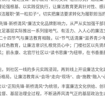
理论强根基、以实践促执行，让廉洁教育更具针对性、感
洁履职“第一粒扣子”，切实把廉洁要求转化为履职担当
先锋·新桥清风”廉洁文化品牌影响力，从严从实加强干
立足基层实际推出一系列接地气、有活力、入人心的廉洁
二十四节气与廉洁教育相融，以“节气话清廉”滋养青少
与红色教育，让廉洁意识扎根党员心中；门楼社区以先贤
风；前永康、北官厅社区以“读书思廉”为纽带，在书香墨
能，到社区一线的多元实践浸润，再到线上开设廉洁文化
局，让廉洁教育从“会场”走向“现场”、由“施教”融入“
以“正阳先锋·新桥清风”为统领，丰富廉洁文化供给、
监督、基层治理全过程，不断涵养风清气正的基层政治生
）