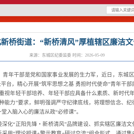
新桥街道：“新桥清风”厚植辖区廉洁
来源：东城区纪委监委
时间：2026-05-09
年干部是党和国家事业发展的生力军，近日，东城区
长平台，精心开展“筑牢思想之基 勇担时代使命”青年干
么重视年轻干部培养、年轻干部应具备什么素质、新时代年
七种能力”要求，鲜明强调严守纪律底线，将理想信念、纪
一堂入脑入心的廉洁从政
“
必修课
”
。
委深化“正阳先锋・新桥清风”品牌建设、抓实辖区廉洁文
采用“理论授课
+
警示教育
+
研讨交流”组合形式，通过集