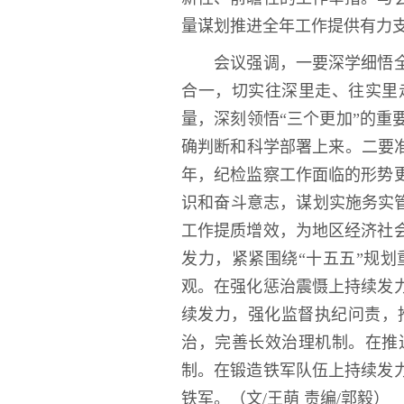
量谋划推进全年工作提供有力
会议强调，一要深学细悟
合一，切实往深里走、往实里
量，深刻领悟“三个更加”的
确判断和科学部署上来。二要
年，纪检监察工作面临的形势
识和奋斗意志，谋划实施务实管
工作提质增效，为地区经济社
发力，紧紧围绕“十五五”规
观。在强化惩治震慑上持续发
续发力，强化监督执纪问责，
治，完善长效治理机制。在推
制。在锻造铁军队伍上持续发
铁军。（文
/
王萌 责编
/
郭毅）