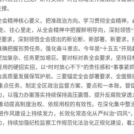
支撑。
全会精神核心要义，把准政治方向。学习贯彻全会精神，
走、往心里走，从全会精神中把握鲜明导向，深刻领悟“
重要要求，深刻领悟全会提出的新论断、新部署、新要求，
准确把握形势任务，强化奋斗意志。今年是“十五五”开局
更加复杂、任务更加艰巨。要对标对表全会要求，坚持目
用的硬招实招，以“时时放心不下”的责任感和“事事紧
会高质量发展保驾护航。三要锚定全会部署要求，全面狠
划重点任务，制定全区政治监督方案、要点和一本账，督
力，以强力办案落实持续保持高压震慑、提升反腐败穿透
推动提高制度治权、依规用权的有效性。在深化集中整
进作风建设上持续发力，长效化常态化从严纠治“四风”
力，持续加强纪检监察工作规范化法治化正规化建设，着