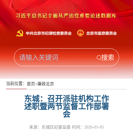
当前位置：
首页
>
廉政北京
东城：召开派驻机构工作
述职暨两节监督工作部署
会
来源：东城区纪委监委
时间：2026-01-05