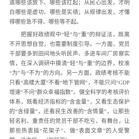
道哪些该放下、哪些该扛起；从民心出发，才明
白哪些是虚功、哪些是实绩；从规律出发，才懂
得哪些急不得、哪些等不起。
把握好政绩观中“轻”与“重”的辩证法，既离
不开思想自觉，也需要制度引导。一方面，党员
干部要多到田间地头听民声、多进车间厂房察实
情，在深入调研中摸清“轻”与“重”的边界，校准
“为”与“不为”的方向。另一方面，政绩考核不能
只看“高楼大厦”不看“地下管网”，不能只问“
GDP
增速”不问“群众幸福指数”。健全科学的考核评价
体系，既看经济指标的“含金量”，又看生态保护
的“含绿量”，还看民生改善的“含情量”，让那些
轻名利、重责任的党员干部不吃亏、有舞台，让
那些热衷搞“花架子”、做“表面文章”的人受警