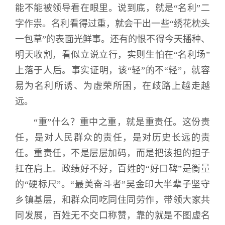
能不能被领导看在眼里。说到底，就是“名利”二
字作祟。名利看得过重，就会干出一些“绣花枕头
一包草”的表面光鲜事。还有的恨不得今天播种、
明天收割，看似立说立行，实则生怕在“名利场”
上落于人后。事实证明，该“轻”的不“轻”，就容
易为名利所诱、为虚荣所困，在歧路上越走越
远。
“重”什么？重中之重，就是重责任。这份责
任，是对人民群众的责任，是对历史长远的责
任。重责任，不是层层加码，而是把该担的担子
扛在肩上。政绩好不好，百姓的“好口碑”是衡量
的“硬标尺”。“最美奋斗者”吴金印大半辈子坚守
乡镇基层，和群众同吃同住同劳作，带领大家共
同发展，百姓无不交口称赞，靠的就是不图虚名