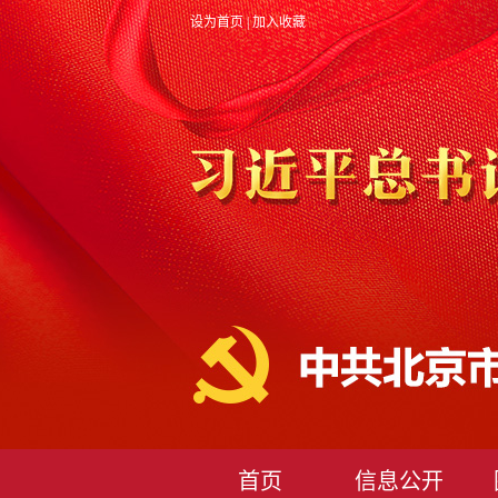
设为首页
|
加入收藏
首页
信息公开