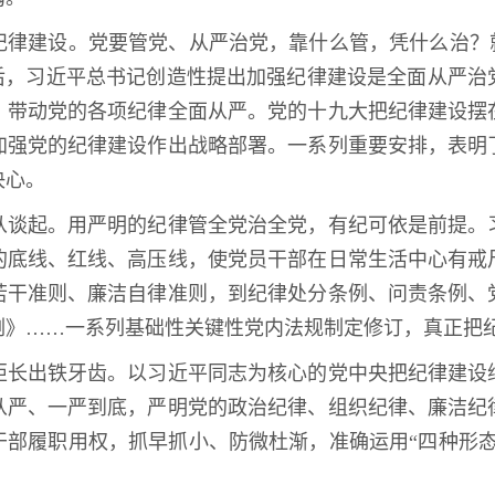
建设。党要管党、从严治党，靠什么管，凭什么治？就
大后，习近平总书记创造性提出加强纪律建设是全面从严治
，带动党的各项纪律全面从严。党的十九大把纪律建设摆
加强党的纪律建设作出战略部署。一系列重要安排，表明
决心。
起。用严明的纪律管全党治全党，有纪可依是前提。
的底线、红线、高压线，使党员干部在日常生活中心有戒
若干准则、廉洁自律准则，到纪律处分条例、问责条例、
例》……一系列基础性关键性党内法规制定修订，真正把
出铁牙齿。以习近平同志为核心的党中央把纪律建设
从严、一严到底，严明党的政治纪律、组织纪律、廉洁纪
干部履职用权，抓早抓小、防微杜渐，准确运用“四种形态