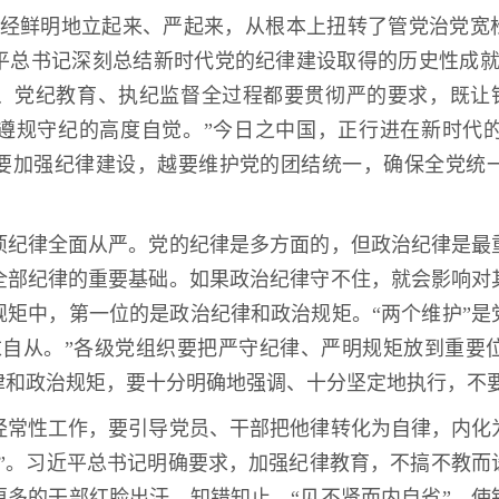
鲜明地立起来、严起来，从根本上扭转了管党治党宽松软状
平总书记深刻总结新时代党的纪律建设取得的历史性成就
、党纪教育、执纪监督全过程都要贯彻严的要求，既让铁
遵规守纪的高度自觉。”今日之中国，正行进在新时代
要加强纪律建设，越要维护党的团结统一，确保全党统
律全面从严。党的纪律是多方面的，但政治纪律是最
全部纪律的重要基础。如果政治纪律守不住，就会影响对
规矩中，第一位的是政治纪律和政治规矩。“两个维护”是
末自从。”各级党组织要把严守纪律、严明规矩放到重要
律和政治规矩，要十分明确地强调、十分坚定地执行，不
性工作，要引导党员、干部把他律转化为自律，内化
律”。习近平总书记明确要求，加强纪律教育，不搞不教而
更多的干部红脸出汗、知错知止，“见不贤而内自省”，使