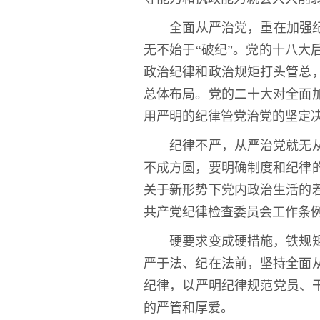
全面从严治党，重在加强纪律
无不始于“破纪”。党的十八
政治纪律和政治规矩打头管总
总体布局。党的二十大对全面
用严明的纪律管党治党的坚定
纪律不严，从严治党就无从谈
不成方圆，要明确制度和纪律
关于新形势下党内政治生活的
共产党纪律检查委员会工作条
硬要求变成硬措施，铁规矩长
严于法、纪在法前，坚持全面
纪律，以严明纪律规范党员、
的严管和厚爱。