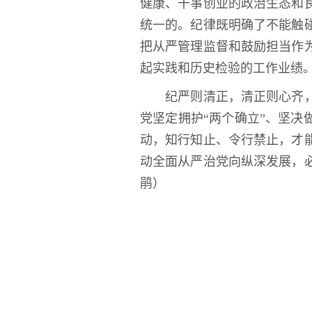
健康、干事创业的政治生态和
统一的。纪律既明确了不能触
把从严管理监督和鼓励担当作
起实践和历史检验的工作业绩
纪严则清正，清正则心齐，心
党坚定拥护“两个确立”、坚决
动，知行知止、令行禁止，才
动全面从严治党向纵深发展，
鹃
）