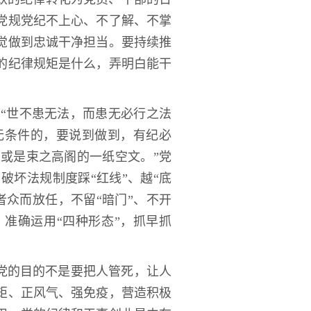
对党规党纪不上心、不了解、不掌
觉做到忠诚干净担当。要持续推
的纪律规矩是什么，弄明白能干
“世不患无法，而患无必行之法
无条件的，要说到做到，有纪必
或是束之高阁的一纸空文。”党
坏法规制度踩“红线”、越“底
者众而放任，不留“暗门”、不开
，准确运用“四种形态”，抓早抓
党的目的不是要把人管死，让人
矩、正风气、强免疫，营造积极