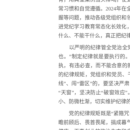
常习惯和自觉遵循。2024年
握等问题，推动各级党组织和
进党纪学习教育常态化长效化
什么、不能干什么，真正把纪
以严明的纪律管全党治全党，
也。”制定纪律就是要执行的
执，有违必查，而不能合意的
的纪律规矩，党组织和党员、
线”、闯“雷区”的，要坚决严
“天窗”，坚决防止“破窗效应
小、防微杜渐，切实维护纪律
党的纪律规矩既是“紧箍咒”
瞻前顾后、畏首畏尾，搞成暮