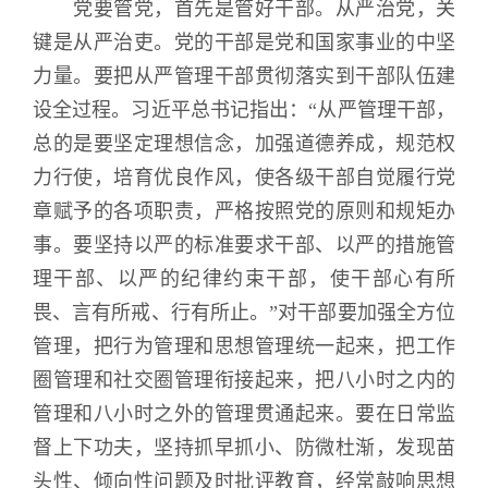
党要管党，首先是管好干部。从严治党，关
键是从严治吏。党的干部是党和国家事业的中坚
力量。要把从严管理干部贯彻落实到干部队伍建
设全过程。习近平总书记指出：“从严管理干部，
总的是要坚定理想信念，加强道德养成，规范权
力行使，培育优良作风，使各级干部自觉履行党
章赋予的各项职责，严格按照党的原则和规矩办
事。要坚持以严的标准要求干部、以严的措施管
理干部、以严的纪律约束干部，使干部心有所
畏、言有所戒、行有所止。”对干部要加强全方位
管理，把行为管理和思想管理统一起来，把工作
圈管理和社交圈管理衔接起来，把八小时之内的
管理和八小时之外的管理贯通起来。要在日常监
督上下功夫，坚持抓早抓小、防微杜渐，发现苗
头性、倾向性问题及时批评教育，经常敲响思想