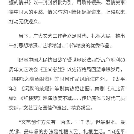
嬷的情书》以一封封侨批为引，用质朴镜头、温情叙事
将中国人的乡愁、情义与家国情怀娓娓道来，上映以来
打动无数观众。
当下，广大文艺工作者立足时代、扎根人民，推出
一批思想精深、艺术精湛、制作精良的优秀作品。
纪念中国人民抗日战争暨世界反法西斯战争胜利80
周年文艺晚会《正义必胜》以史诗格局回望峥嵘岁月，
《哪吒之魔童闹海》等国风作品风靡海内外，《太平
年》《沉默的荣耀》等剧集热播出圈，舞剧《只此青
绿》《红楼梦》巡演热度不减……传统底蕴与时代气质
交织，文艺百花园佳作迭出、精彩纷呈。
“文艺创作方法有一百条、一千条，但最根本、最
关键、最牢靠的办法是扎根人民、扎根生活。”习近平