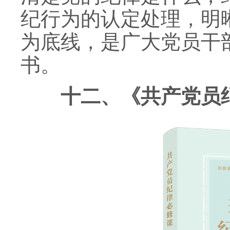
纪行为的认定处理，明
为底线，是广大党员干
书。
十二、《共产党员