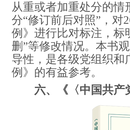
从重或者加重处分的情
分“修订前后对照”，对2
例》进行比对标注，标
删”等修改情况。本书
导性，是各级党组织和
例》的有益参考。
六、《〈中国共产