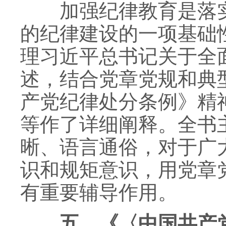
加强纪律教育是落实
的纪律建设的一项基础
理习近平总书记关于全
述，结合党章党规和典
产党纪律处分条例》精
等作了详细阐释。全书
晰、语言通俗，对于广
识和规矩意识，用党章
有重要辅导作用。
五、《〈中国共产