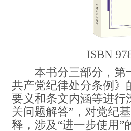
ISBN
97
本书分三部分，第
共产党纪律处分条例》
要义和条文内涵等进行
关问题解答”，对党纪
释，涉及“进一步使用