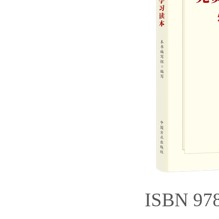
ISBN
97