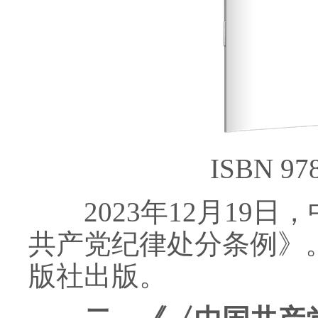
ISBN 978
2023年12月19日
共产党纪律处分条例》
版社出版。