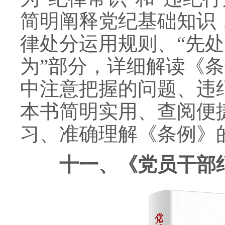
简明阐释党纪基础知识
律处分运用规则、“先处
为”部分，详细解读《
中注意把握的问题、违
本书简明实用、查阅便
习、准确理解《条例》
十一、《党员干部