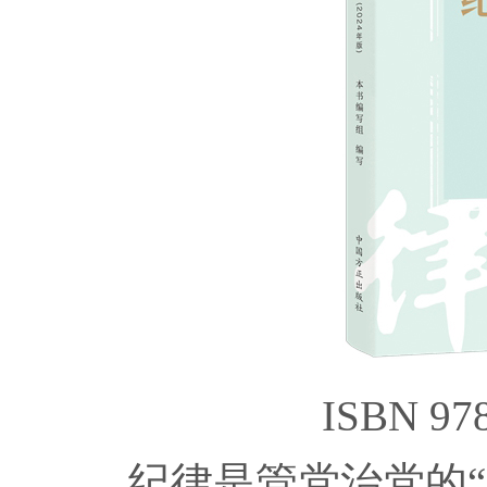
ISBN 978
纪律是管党治党的