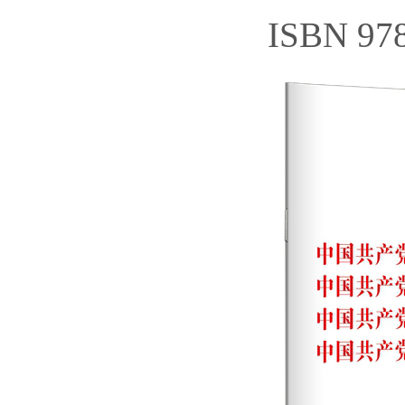
ISBN
97