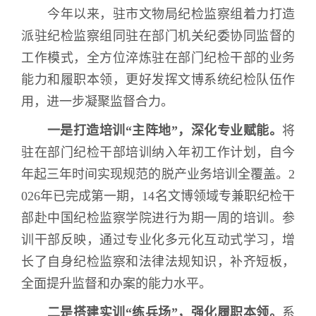
今年以来，驻市文物局纪检监察组着力打造
派驻纪检监察组同驻在部门机关纪委协同监督的
工作模式，全方位淬炼驻在部门纪检干部的业务
能力和履职本领，更好发挥文博系统纪检队伍作
用，进一步凝聚监督合力。
一是打造培训“主阵地”，深化专业赋能。
将
驻在部门纪检干部培训纳入年初工作计划，自今
年起三年时间实现规范的脱产业务培训全覆盖。
2
026
年已完成第一期，
14
名文博领域专兼职纪检干
部赴中国纪检监察学院进行为期一周的培训。参
训干部反映，通过专业化多元化互动式学习，增
长了自身纪检监察和法律法规知识，补齐短板，
全面提升监督和办案的能力水平。
二是搭建实训“练兵场”，强化履职本领。
系