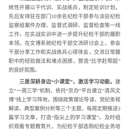
统性开展以干代训、实战练兵，制定轮训计划，
先后安排驻在部门
10
余名纪检干部参与派驻纪检
监察组案件办理、监督式调研、监督检查等一线
工作，
在实战实训中进一步提升纪检干部的履职
本领。
在文博系统纪检干部交流研讨会上，参会
干部分享工作和实战练兵心得体会，交流日常履
职中的经验做法和难点困惑，营造“比学赶帮超”
的良好氛围。
三是深耕身边“小课堂”，激活学习动能。
建
立“一周三学”机制，依托“京办”平台建立“清风文
博”线上学习阵地，围绕政策理论导读、党纪条规
解读、典型案例分析等三个主题，每周定期推送
3
篇学习文章，打造“指尖上的学习课堂”。及时组
织观看专题教育片，为纪检干部选购纪检业务培