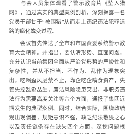
与会人员集体观看了警示教育片《坠入猎
网》，通过真实的典型案例剖析，深刻揭露一名
党员干部甘于
“
被围猎
”
从而走上违纪违法犯罪道
路的腐化蜕变过程。
会议首先传达了全市和市国资委系统警示教
育大会精神。并指出，要认清形势、直面问题，
充分认识当前集团全面从严治党形势的严峻性和
复杂性，并
从不担当、不作为、乱作为现象突
出，吃喝歪风屡禁不止，靠企吃企啃食资产，失
管失控乱象丛生，廉洁风险隐患突出，非职务违
法行为需要高度关注等六个方面，通报了集团近
期发生的典型案例。同时，结合实际，围绕
政绩
观出现偏差，规矩意识不强，缺乏纪法敬畏之心
以及责任链条存在缺失四个方面，深挖问题根