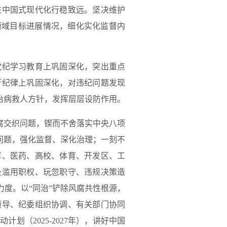
中国式现代化行稳致远。坚决维护
领域目标进展情况，细化实化监督内
纪学习教育上巩固深化，突出重点
行纪律上巩固深化，对违纪问题发现
治病救人方针，发挥层层设防作用。
腐交织问题，锲而不舍落实中央八项
问题，强化监督、深化治理；一刻不
草、医药、高校、体育、开发区、工
处滥用职权、玩忽职守、违规决策造
度。以“同治”铲除风腐共性根源，
领导、纪委组织协调、有关部门协同
（2025-2027年），讲好中国