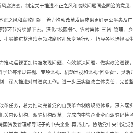
阻断风腐演变，制定关于推进不正之风和腐败问题同查同治的意见
正之风和腐败问题，着力推动改革发展成果更好更公平惠及广大
薄弱环节持续抓下去。深化“校园餐”、农村集体“三资”管理、
，扎实推进整治殡葬领域腐败乱象专项行动。指导各地选择民
推动巡视更加精准发现问题、有效解决问题。做实政治巡视，
科学统筹常规巡视、专项巡视、机动巡视和巡视“回头看”，灵活
制，深入推进对村巡察工作。进一步压实整改主体责任，完善
革任务，着力推动完善党的自我革命制度规范体系。深入落实
机关内设机构、派驻机构改革，完成向中管企业全面派驻纪检
院国资委管理领导班子的中央企业“再派出”。协助党中央制定党委