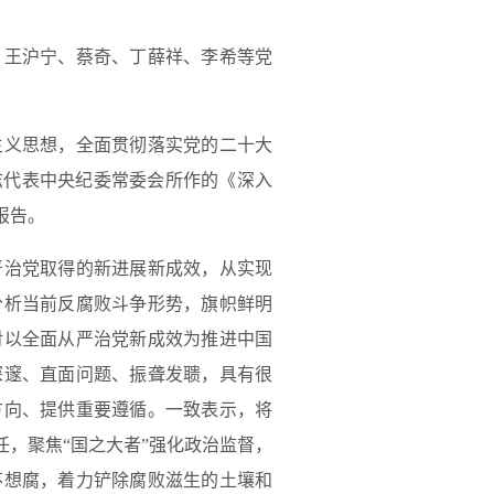
王沪宁、蔡奇、丁薛祥、李希等党
义思想，全面贯彻落实党的二十大
同志代表中央纪委常委会所作的《深入
报告。
治党取得的新进展新成效，从实现
分析当前反腐败斗争形势，旗帜鲜明
对以全面从严治党新成效为推进中国
深邃、直面问题、振聋发聩，具有很
方向、提供重要遵循。一致表示，将
，聚焦“国之大者”强化政治监督，
不想腐，着力铲除腐败滋生的土壤和