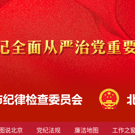
图说北京
党纪法规
廉洁地图
工作之