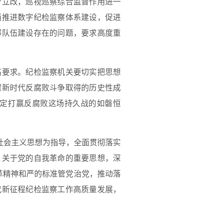
行立改，巡视巡察综合监督作用进一
面推进数字纪检监察体系建设，促进
部队伍建设存在的问题，要求高度重
要求。纪检监察机关要切实把思想
握新时代反腐败斗争取得的历史性成
定打赢反腐败这场持久战的如磐恒
。
社会主义思想为指导，全面贯彻落实
、关于党的自我革命的重要思想，深
改革精神和严的标准管党治党，推动落
代新征程纪检监察工作高质量发展，