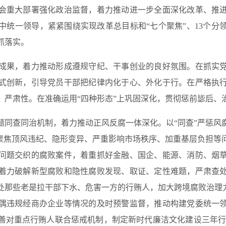
重大部署强化政治监督，着力推动进一步全面深化改革、推进
中统一领导，紧紧围绕实现改革总目标和“七个聚焦”、13个分
抓落实。
果，着力推动形成遵规守纪、干事创业的良好氛围。在抓实党
式创新，引导党员干部把纪律内化于心、外化于行。在严格执
、严肃性。在准确运用“四种形态”上巩固深化，贯彻惩前毖后、
查同治机制，着力推动正风反腐一体深化。以“同查”严惩风
，聚焦顶风违纪、隐形变异、严重影响市场秩序、加重基层负担等
问题交织的腐败案件，着重抓好金融、国企、能源、消防、烟
着力破解新型腐败和隐性腐败发现、取证、定性难题，严肃查
处那些老是拉干部下水、危害一方的行贿人，加大跨境腐败治理力
偶违规经商办企业等情况的及时预警监督，推动构建党委统一
对重点行贿人联合惩戒机制，制定新时代廉洁文化建设三年行动计划