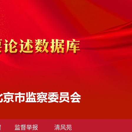
窗
监督举报
清风苑