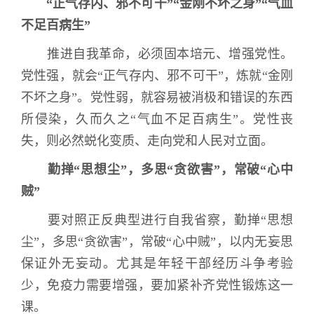
“
正气存内、邪不可干
”“
金刚不坏之身
”“
气血
不足百病生
”
推进自我革命，必须固本培元、增强党性。
党性强，就会
“
正气存内、邪不可干
”
，炼就
“
金刚
不坏之身
”
。党性弱，就容易被消极和错误的东西
所侵染，久而久之
“
气血不足百病生
”
。党性丧
失，则必然蜕化变质、走向党和人民对立面。
勤掸
“
思想尘
”
，多思
“
贪欲害
”
，常破
“
心中
贼
”
要对照正反典型进行自我省察，勤掸
“
思想
尘
”
，多思
“
贪欲害
”
，常破
“
心中贼
”
，以内无妄思
保证外无妄动。尤其是年轻干部经历斗争考验
少，免疫力需要增强，要加紧补齐党性锻炼这一
课。