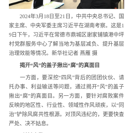
2024
年
3
月
18
日至
21
日，中共中央总书记、国
家主席、中央军委主席习近平在湖南考察。这是
1
9
日下午，习近平在常德市鼎城区谢家铺镇港中坪
村党群服务中心了解当地为基层减负、提升基层
治理效能等情况。新华社记者 燕雁 摄
揭开
“
风
”
的盖子揪出
“
腐
”
的真面目
一方面，要深挖
“
四风
”
背后的团团伙伙、请
托办事、利益输送等问题，通过揭开
“
风
”
的盖子
揪出
“
腐
”
的真面目。另一方面，要针对腐败案件
反映的地区性、行业性、领域性作风顽疾，以
“
同
治
”
铲除风腐共性根源。对顶风违纪的，更要快查
严处、决不姑息。