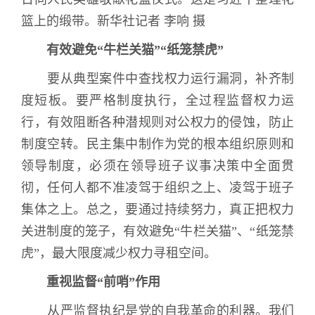
篮上的缎带。新华社记者 李响 摄
有效避免
“
牛栏关猫
”“
纸笼禁虎
”
要从典型案件中查找权力运行漏洞，补齐制
度短板。要严格制度执行，全过程监督权力运
行，有效阻断各种潜规则对公权力的侵蚀，防止
制度空转。民主集中制作为党的根本组织原则和
领导制度，必须在领导班子议事决策中全面贯
彻，任何人都不准凌驾于组织之上、凌驾于班子
集体之上。总之，要通过持续努力，真正把权力
关进制度的笼子，有效避免
“
牛栏关猫
”
、
“
纸笼禁
虎
”
，最大限度减少权力寻租空间。
重视监督
“
前哨
”
作用
从严监督执纪是党的自我革命的利器。我们