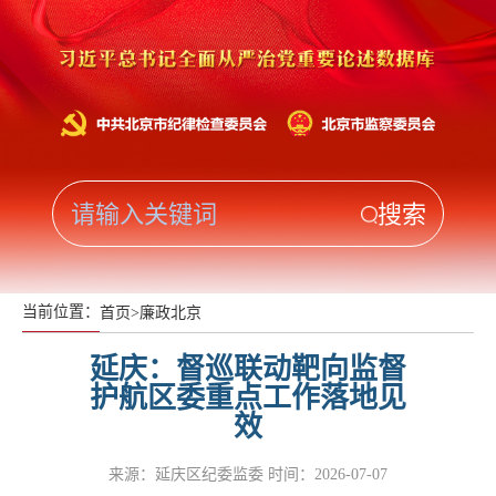
当前位置：
首页
>
廉政北京
延庆：督巡联动靶向监督
护航区委重点工作落地见
效
来源：延庆区纪委监委
时间：2026-07-07