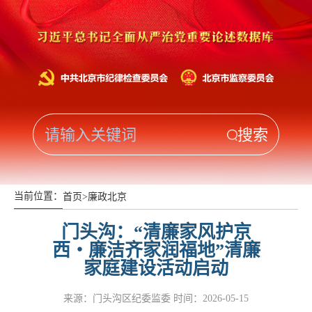
当前位置：
首页
>
廉政北京
门头沟：“清廉家风护京
西・廉洁齐家润福地”清廉
家庭建设活动启动
来源：门头沟区纪委监委
时间：2026-05-15