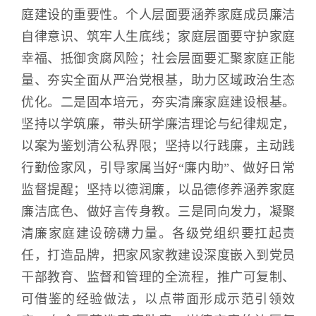
庭建设的重要性。个人层面要涵养家庭成员廉洁
自律意识、筑牢人生底线；家庭层面要守护家庭
幸福、抵御贪腐风险；社会层面要汇聚家庭正能
量、夯实全面从严治党根基，助力区域政治生态
优化。二是固本培元，夯实清廉家庭建设根基。
坚持以学筑廉，带头研学廉洁理论与纪律规定，
以案为鉴划清公私界限；坚持以行践廉，主动践
行勤俭家风，引导家属当好“廉内助”、做好日常
监督提醒；坚持以德润廉，以品德修养涵养家庭
廉洁底色、做好言传身教。三是同向发力，凝聚
清廉家庭建设磅礴力量。各级党组织要扛起责
任，打造品牌，把家风家教建设深度嵌入到党员
干部教育、监督和管理的全流程，推广可复制、
可借鉴的经验做法，以点带面形成示范引领效