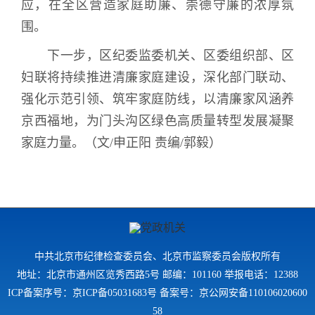
应，在全区营造家庭助廉、崇德守廉的浓厚氛
围。
下一步，区纪委监委机关、区委组织部、区
妇联将持续推进清廉家庭建设，深化部门联动、
强化示范引领、筑牢家庭防线，以清廉家风涵养
京西福地，为门头沟区绿色高质量转型发展凝聚
家庭力量。
（文
/
申正阳 责编
/
郭毅）
中共北京市纪律检查委员会、北京市监察委员会版权所有
地址：北京市通州区览秀西路5号 邮编：101160 举报电话：12388
ICP备案序号：京ICP备05031683号 备案号：京公网安备110106020600
58