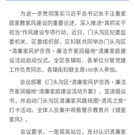
为进一步贯彻落实习近平总书记关于注重家
庭家教家风建设的重要论述，深入推进“真抓实干
担当”作风建设专项行动，近日，门头沟区纪委监
委机关、区委组织部、区妇联共同举办门头沟区
“清廉家风护京西・廉洁齐家润福地”清廉家庭建
设活动启动仪式。全区各镇街、各单位分管党建
工作负责同志，各镇街妇联主席
100
余人参加。
会议部署《门头沟区“清廉家风护京西
・
廉洁
齐家润福地”清廉家庭建设活动方案》，宣读倡议
书，并启动门头沟区清
廉家风路线图“清风之旅”
打卡活动。
全体人员集中观看警示教育片《镜鉴
家风》。
会议要求
，
一是提高站位，充分认识清廉家